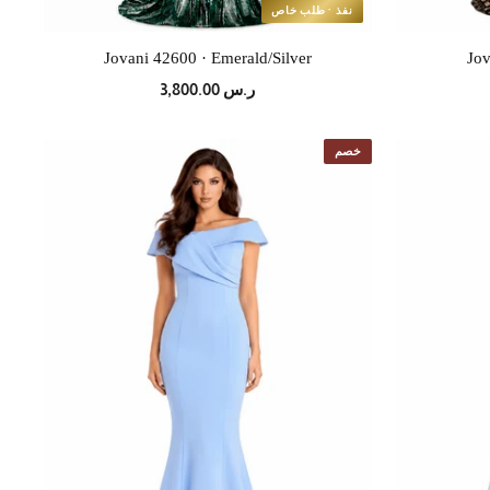
نفذ · طلب خاص
Jovani 42600 · Emerald/Silver
Jov
ر.س 3,800.00
خصم