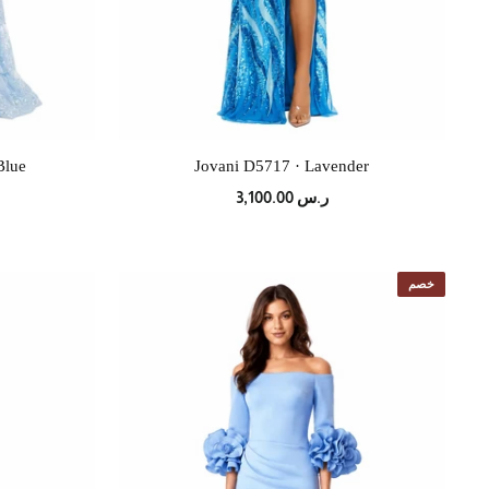
Blue
Jovani D5717 · Lavender
ر.س 3,100.00
خصم