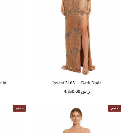
ulti
Jovani 51651 · Dark Nude
ر.س 4,850.00
خصم
خصم