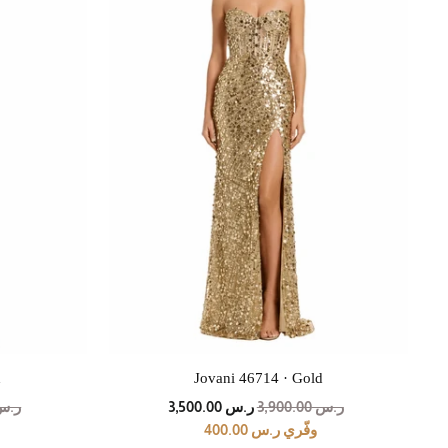
d
Jovani 46714 · Gold
السعر
سعر
السع
ر.س 3,900.00
ر.س 3,500.00
ر.س 0.00
الأصلي
العرض
الأص
وفّري ر.س 400.00