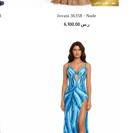
نفذ · طلب خاص
l
Jovani 36358 · Nude
ر.س 6,100.00