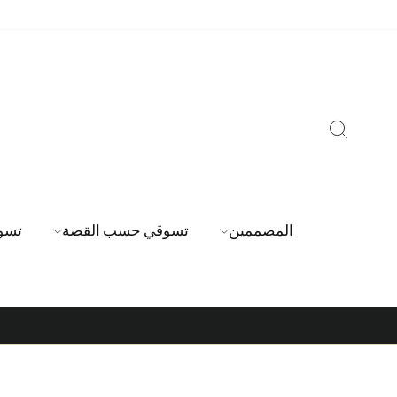
خطي
لى
لمحتوى
بحث
المصممين
تسوقي حسب القصة
تسو