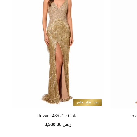
نفذ · طلب خاص
Jovani 48521 · Gold
Jov
ر.س 3,500.00