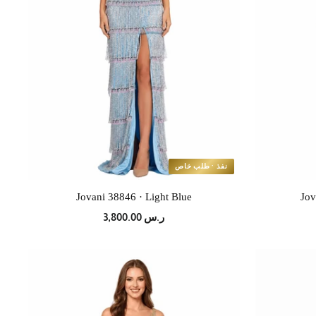
نفذ · طلب خاص
Jovani 38846 · Light Blue
Jov
ر.س 3,800.00