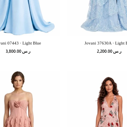
vani 07443 · Light Blue
Jovani 37630A · Light 
ر.س 2,200.00
ر.س 3,800.00