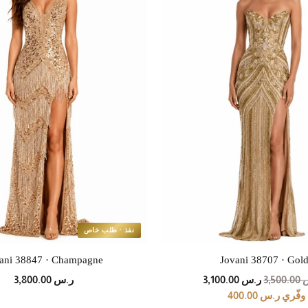
نفذ · طلب خاص
ani 38847 · Champagne
Jovani 38707 · Gol
ر
سعر
3,50
ر.س 3,100.00
ر.س 3,800.00
لي
العرض
وفّري ر.س 400.00