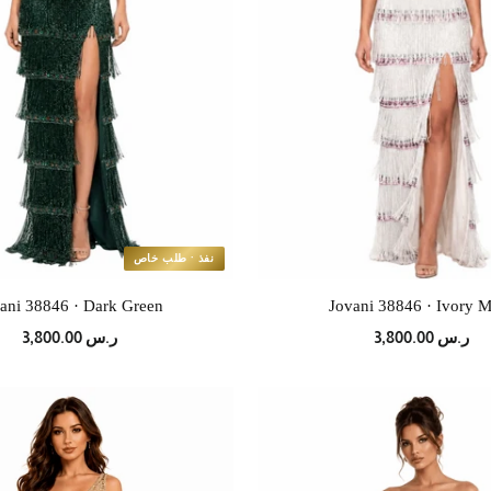
نفذ · طلب خاص
ani 38846 · Dark Green
Jovani 38846 · Ivory M
ر.س 3,800.00
ر.س 3,800.00