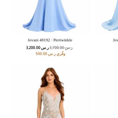
Jovani 48192 · Perriwinkle
Jo
السعر
سعر
ر.س 3,700.00
ر.س 3,200.00
الأصلي
العرض
وفّري ر.س 500.00