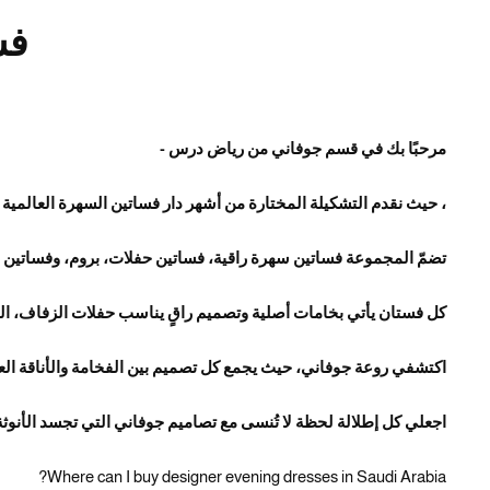
فس
مرحبًا بك في قسم جوفاني من رياض درس -
، حيث نقدم التشكيلة المختارة من أشهر دار فساتين السهرة العالمية لعام 2026 والمتاحة الآن للسوق السعودي و
تضمّ المجموعة فساتين سهرة راقية، فساتين حفلات، بروم، وفساتين ز
كل فستان يأتي بخامات أصلية وتصميم راقٍ يناسب حفلات الزفاف، ال
اكتشفي روعة جوفاني، حيث يجمع كل تصميم بين الفخامة والأناقة الع
اجعلي كل إطلالة لحظة لا تُنسى مع تصاميم جوفاني التي تجسد الأنوثة
Where can I buy designer evening dresses in Saudi Arabia?