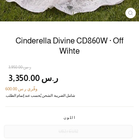
غلاق
Cinderella Divine CD860W · Off
Wihte
سعر
الس
ر.س 3,950.00
الع
الأ
ر.س 3,350.00
وفّري ر.س 600.00
شامل الضريبة. الشحن يُحسب عند إتمام الطلب.
اللون
US2 / EU32