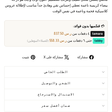
بيضاء كريمية ناعمة تعطي إحساس نقي وهادئ جداً مناسب لإطلالة عروس
كلاسيكية فخمة وناعمة في نفس الوقت
💳
قسّميها بدون فوائد:
٤ دفعات من
ر.س 837.50
tamara
حتى ٦ دفعات من
ر.س 558.33
tabby
(للعملاء المؤهلين)
مشاركة
مشاركة على X
تثبيت
الطلب الخاص
الشحن والتوصيل
الاستبدال والاسترجاع
ضمان أفضل سعر