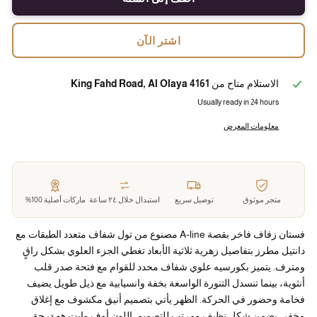
اشتر الآن
الاستلام متاح من
4161 King Fahd Road, Al Olaya
Usually ready in 24 hours
معلومات المعرض
متجر موثوق
توصيل سريع
استبدال خلال ٢٤ ساعة
ماركات أصلية 100%
فستان زفاف فاخر بقصة A-line مصنوع من تول شفاف متعدد الطبقات مع
دانتيل مطرز بتفاصيل زهرية ثلاثية الأبعاد تغطي الجزء العلوي بشكل راقٍ
ومترف. يتميز بكورسيه علوي شفاف محدد للقوام مع فتحة صدر قلب
أنثوية، بينما تنسدل التنورة الواسعة بخفة وانسيابية مع ذيل طويل يضيف
فخامة وحضور في الحركة. الظهر يأتي بتصميم أنيق مكشوف مع إغلاق
مخفي يضمن شكل نظيف ومرتب للتصميم. اللون أوف وايت هو درجة