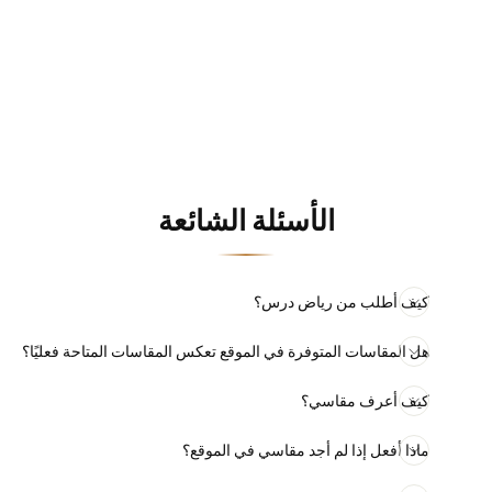
Cinderella Divine
CD860W · Off Wihte
السعر
سعر
ر.س 3,950.00
ر.س 3,350.00
الأصلي
العرض
وفّري ر.س 600.00
الأسئلة الشائعة
كيف أطلب من رياض درس؟
هل المقاسات المتوفرة في الموقع تعكس المقاسات المتاحة فعليًا؟
كيف أعرف مقاسي؟
ماذا أفعل إذا لم أجد مقاسي في الموقع؟