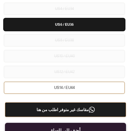
US4 / EU34
US6 / EU36
US8 / EU38
US10 / EU40
US12 / EU42
US14 / EU44
مقاسك غير متوفر اطلب من هنا
أضف إلى السلة