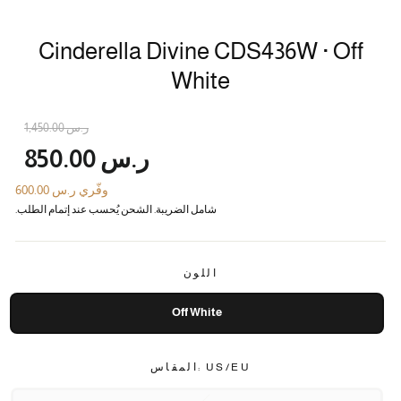
Cinderella Divine CDS436W · Off
White
سعر
الس
ر.س 1,450.00
الع
الأ
ر.س 850.00
وفّري ر.س 600.00
شامل الضريبة. الشحن يُحسب عند إتمام الطلب.
اللون
Off White
US/EU :المقاس