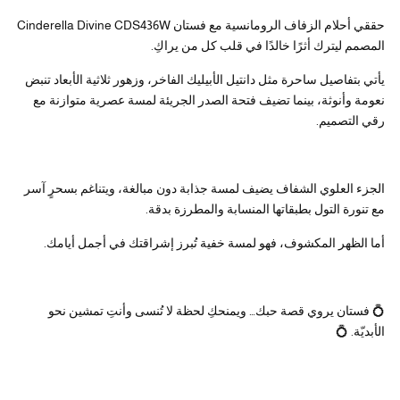
حققي أحلام الزفاف الرومانسية مع فستان Cinderella Divine CDS436W
المصمم ليترك أثرًا خالدًا في قلب كل من يراكِ.
يأتي بتفاصيل ساحرة مثل دانتيل الأبيليك الفاخر، وزهور ثلاثية الأبعاد تنبض
نعومة وأنوثة، بينما تضيف فتحة الصدر الجريئة لمسة عصرية متوازنة مع
رقي التصميم.
الجزء العلوي الشفاف يضيف لمسة جذابة دون مبالغة، ويتناغم بسحرٍ آسر
مع تنورة التول بطبقاتها المنسابة والمطرزة بدقة.
أما الظهر المكشوف، فهو لمسة خفية تُبرز إشراقتك في أجمل أيامك.
💍 فستان يروي قصة حبك… ويمنحكِ لحظة لا تُنسى وأنتِ تمشين نحو
الأبديّة. 💍