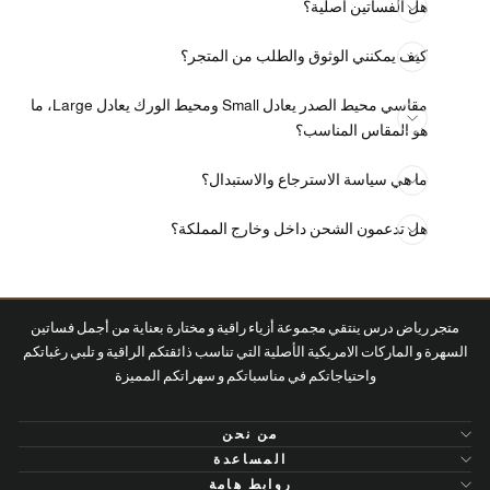
هل الفساتين أصلية؟
كيف يمكنني الوثوق والطلب من المتجر؟
مقاسي محيط الصدر يعادل Small ومحيط الورك يعادل Large، ما
هو المقاس المناسب؟
ما هي سياسة الاسترجاع والاستبدال؟
هل تدعمون الشحن داخل وخارج المملكة؟
متجر رياض درس ينتقي مجموعة أزياء راقية و مختارة بعناية من أجمل فساتين
السهرة و الماركات الامريكية الأصلية التي تناسب ذائقتكم الراقية و تلبي رغباتكم
واحتياجاتكم في مناسباتكم و سهراتكم المميزة
من نحن
المساعدة
روابط هامة