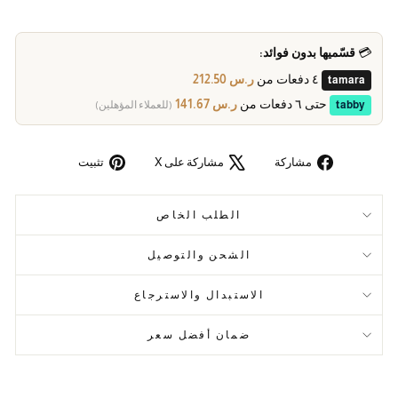
💳
قسّميها بدون فوائد:
٤ دفعات من
ر.س 212.50
tamara
حتى ٦ دفعات من
ر.س 141.67
tabby
(للعملاء المؤهلين)
مشاركة
مشاركة على X
تثبيت
الطلب الخاص
الشحن والتوصيل
الاستبدال والاسترجاع
ضمان أفضل سعر